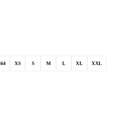
164
XS
S
M
L
XL
XXL