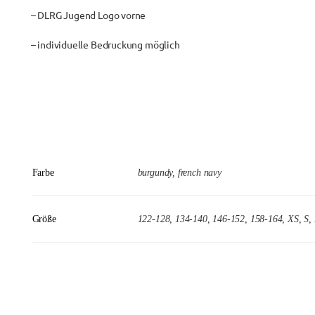
– DLRG Jugend Logo vorne
– individuelle Bedruckung möglich
Farbe
burgundy, french navy
Größe
122-128, 134-140, 146-152, 158-164, XS, S