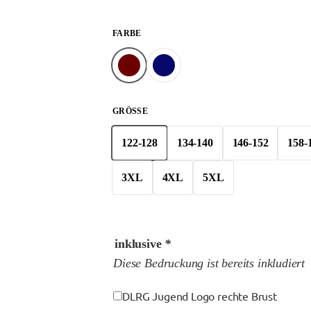
FARBE
GRÖSSE
122-128
134-140
146-152
158-
3XL
4XL
5XL
inklusive
*
Diese Bedruckung ist bereits inkludiert
DLRG Jugend Logo rechte Brust