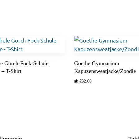
e Gorch-Fock-Schule
Goethe Gymnasium
 – T-Shirt
Kapuzensweatjacke/Zoodie
ab
€
32.00
ählen
Optionen wählen
llgemein
Zah