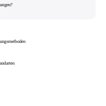
dungen?
lungsmethoden
andarten