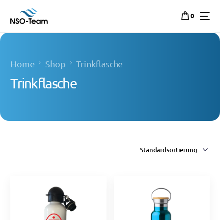
0
Home
Shop
Trinkflasche
Trinkflasche