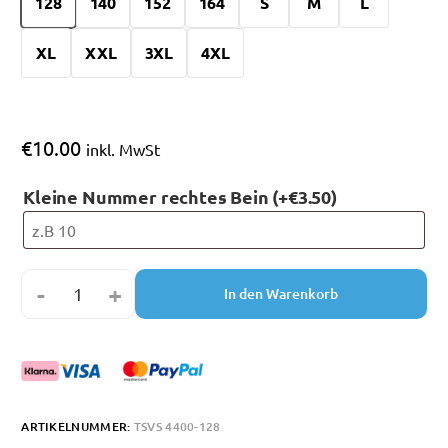
128
140
152
164
S
M
L
XL
XXL
3XL
4XL
€
10.00
inkl. MwSt
Kleine Nummer rechtes Bein
(+
€
3.50
)
-
+
In den Warenkorb
ARTIKELNUMMER:
TSVS 4400-128