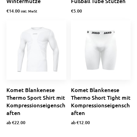
Wintermütze
Fußball Tube Stutzen
€
14.00
€
5.00
inkl. MwSt
Ausführung wählen
In den Warenkorb
Komet Blankenese
Komet Blankenese
Thermo Sport Shirt mit
Thermo Short Tight mit
Kompressionseigensch
Kompressionseigensch
aften
aften
ab
€
22.00
ab
€
12.00
Ausführung wählen
Ausführung wählen