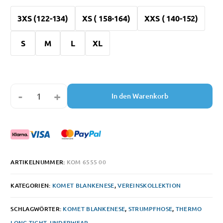
3XS (122-134)
XS ( 158-164)
XXS ( 140-152)
S
M
L
XL
-
+
In den Warenkorb
ARTIKELNUMMER:
KOM 6555 00
KATEGORIEN:
KOMET BLANKENESE
,
VEREINSKOLLEKTION
SCHLAGWÖRTER:
KOMET BLANKENESE
,
STRUMPFHOSE
,
THERMO
LONG TIGHT
,
UNDERWEAR