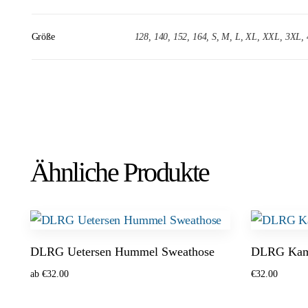
Größe
128, 140, 152, 164, S, M, L, XL, XXL, 3XL,
Ähnliche Produkte
DLRG Uetersen Hummel Sweathose
DLRG Kamp
ab
€
32.00
€
32.00
Optionen wählen
Optionen w