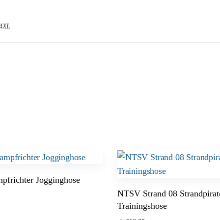
 4XL
frichter Jogginghose
NTSV Strand 08 Strandpirat
Trainingshose
ählen