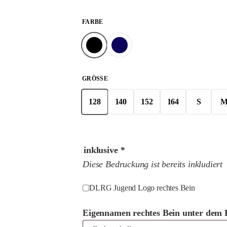
FARBE
GRÖSSE
128
140
152
164
S
inklusive
*
Diese Bedruckung ist bereits inkludiert
DLRG Jugend Logo rechtes Bein
Eigennamen rechtes Bein unter dem