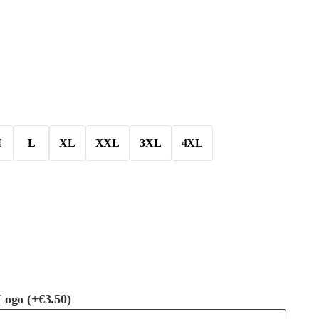
M
L
XL
XXL
3XL
4XL
 Logo
(+
€
3.50
)