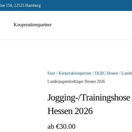
lee 158, 22525 Hamburg
Kooperationspartner
Start
/
Kooperationspartner
/
DLRG Hessen
/
Landes
Landesjugendzeltlager Hessen 2026
Jogging-/Trainingshos
Hessen 2026
ab
€
30.00