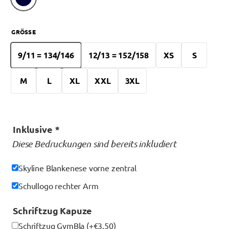
GRÖSSE
9/11 = 134/146
12/13 = 152/158
XS
S
M
L
XL
XXL
3XL
Inklusive
*
Diese Bedruckungen sind bereits inkludiert
Skyline Blankenese vorne zentral
Schullogo rechter Arm
Schriftzug Kapuze
Schriftzug GymBla
(+
€
3.50
)