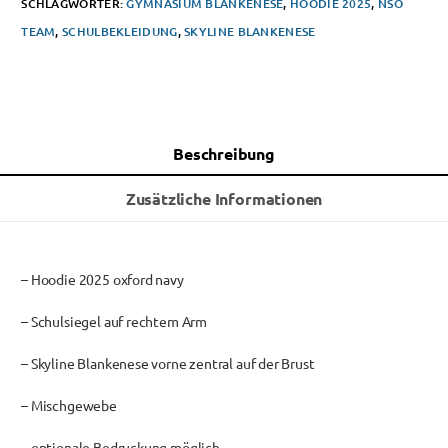
SCHLAGWÖRTER:
GYMNASIUM BLANKENESE
,
HOODIE 2025
,
NSO
TEAM
,
SCHULBEKLEIDUNG
,
SKYLINE BLANKENESE
Beschreibung
Zusätzliche Informationen
– Hoodie 2025 oxford navy
– Schulsiegel auf rechtem Arm
– Skyline Blankenese vorne zentral auf der Brust
– Mischgewebe
– optionale Bedruckung möglich