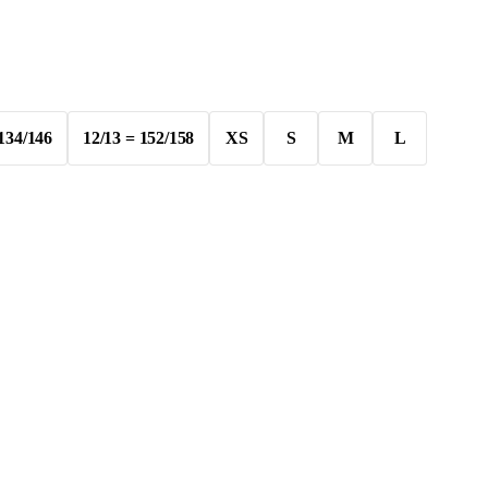
 134/146
12/13 = 152/158
XS
S
M
L