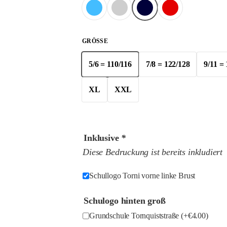
GRÖSSE
5/6 = 110/116
7/8 = 122/128
9/11 =
XL
XXL
Inklusive
*
Diese Bedruckung ist bereits inkludiert
Schullogo Torni vorne linke Brust
Schulogo hinten groß
Grundschule Tornquiststraße
(+
€
4.00
)