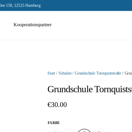
lee 158, 22525 Hamburg
Kooperationspartner
Start
/
Schulen
/
Grundschule Tornquiststraße
/ Grun
Grundschule Tornquists
€
30.00
FARBE