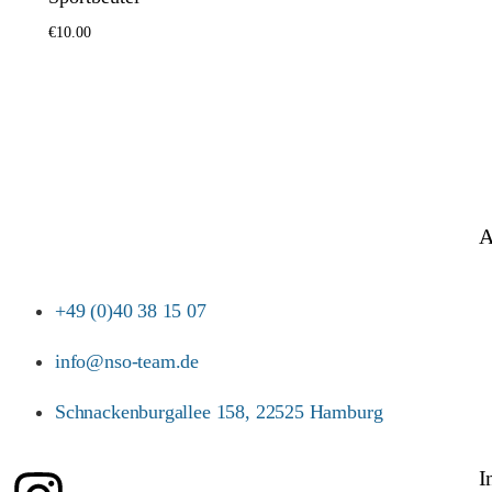
Optionen w
€
10.00
Optionen wählen
A
+49 (0)40 38 15 07
info@nso-team.de
Schnackenburgallee 158, 22525 Hamburg
I