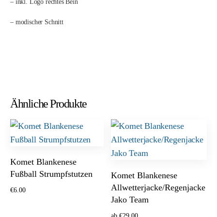
– inkl. Logo rechtes Bein
– modischer Schnitt
Ähnliche Produkte
Komet Blankenese
Fußball Strumpfstutzen
Komet Blankenese
Allwetterjacke/Regenjacke
€
6.00
Jako Team
Ausführung wählen
ab
€
29.00