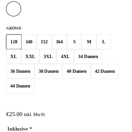
GRÖSSE
128
140
152
164
S
M
L
XL
XXL
3XL
4XL
34 Damen
36 Damen
38 Damen
40 Damen
42 Damen
44 Damen
€
25.00
inkl. MwSt
Inklusive
*