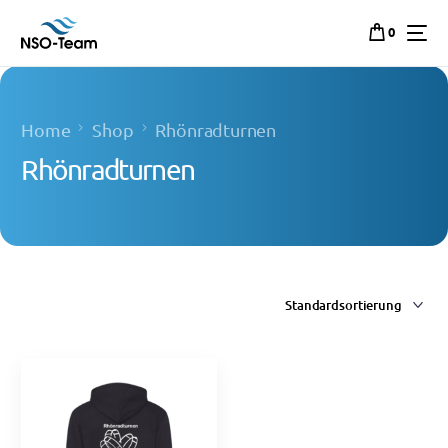
0
Home
Shop
Rhönradturnen
Rhönradturnen