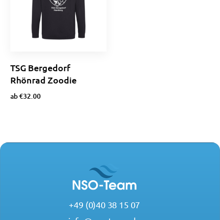
TSG Bergedorf
Rhönrad Zoodie
ab
€
32.00
Ausführung wählen
+49 (0)40 38 15 07