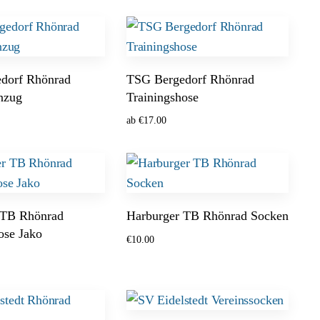
enkorb
Ausführung wählen
dorf Rhönrad
TSG Bergedorf Rhönrad
nzug
Trainingshose
ab
€
17.00
 wählen
Ausführung wählen
 TB Rhönrad
Harburger TB Rhönrad Socken
ose Jako
€
10.00
Optionen wählen
 wählen