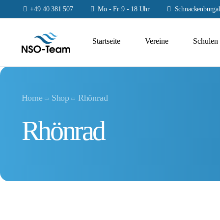
+49 40 381 507
Mo - Fr 9 - 18 Uhr
Schnackenburgal
Startseite
Vereine
Schulen
Home
Shop
Rhönrad
Rhönrad