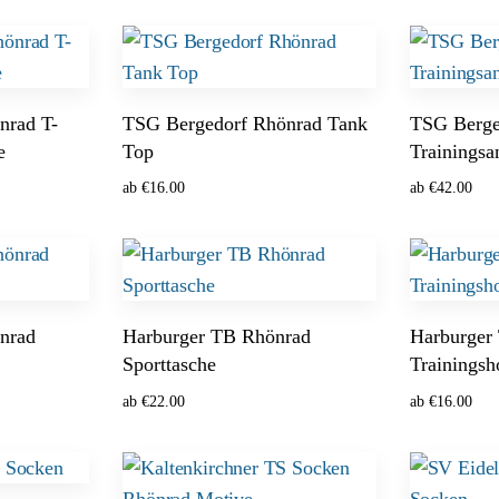
Ausführung wählen
In den War
nrad T-
TSG Bergedorf Rhönrad Tank
TSG Berge
e
Top
Trainingsa
ab
€
16.00
ab
€
42.00
Ausführung wählen
Ausführung
nrad
Harburger TB Rhönrad
Harburger
Sporttasche
Trainingsh
ab
€
22.00
ab
€
16.00
Optionen wählen
Ausführung