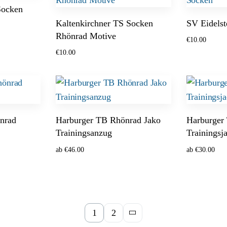
Socken
Kaltenkirchner TS Socken
SV Eidels
Rhönrad Motive
€
10.00
€
10.00
Optionen w
Ausführung wählen
nrad
Harburger TB Rhönrad Jako
Harburger
Trainingsanzug
Trainingsj
ab
€
46.00
ab
€
30.00
Optionen wählen
Optionen w
1
2