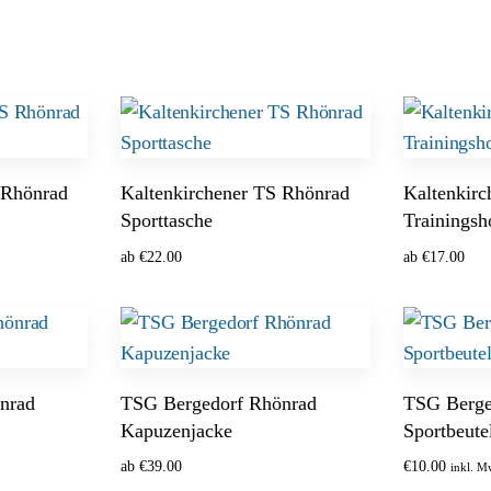
 Rhönrad
Kaltenkirchener TS Rhönrad
Kaltenkir
Sporttasche
Trainingsh
ab
€
22.00
ab
€
17.00
Optionen wählen
Ausführung
nrad
TSG Bergedorf Rhönrad
TSG Berge
Kapuzenjacke
Sportbeute
ab
€
39.00
€
10.00
inkl. M