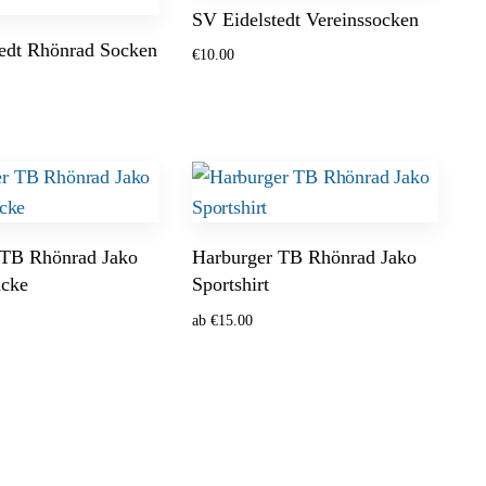
SV Eidelstedt Vereinssocken
tedt Rhönrad Socken
€
10.00
Ausführung wählen
ählen
 TB Rhönrad Jako
Harburger TB Rhönrad Jako
acke
Sportshirt
ab
€
15.00
ählen
Optionen wählen