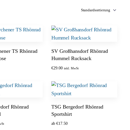
chener TS Rhönrad
SV Großhansdorf Rhönrad
ose
Hummel Rucksack
€
29.00
inkl. MwSt
 wählen
Optionen wählen
dorf Rhönrad
TSG Bergedorf Rhönrad
l
Sportshirt
ab
€
17.50
wSt