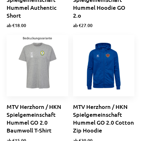
Hummel Authentic
Hummel Hoodie GO
Short
2.o
ab
€
18.00
ab
€
27.00
Optionen wählen
Ausführung wählen
MTV Herzhorn / HKN
MTV Herzhorn / HKN
Spielgemeinschaft
Spielgemeinschaft
Hummel GO 2.0
Hummel GO 2.0 Cotton
Baumwoll T-Shirt
Zip Hoodie
ab
€
15.00
ab
€
30.00