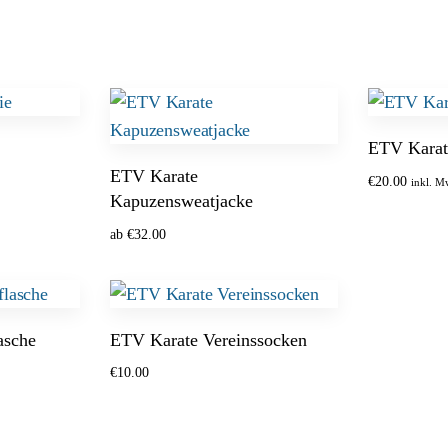
ETV Karat
ETV Karate
€
20.00
inkl. M
Kapuzensweatjacke
Optionen w
ab
€
32.00
Optionen wählen
asche
ETV Karate Vereinssocken
€
10.00
Ausführung wählen