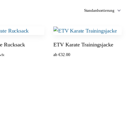
e Rucksack
ETV Karate Trainingsjacke
ab
€
32.00
wSt
ählen
Optionen wählen